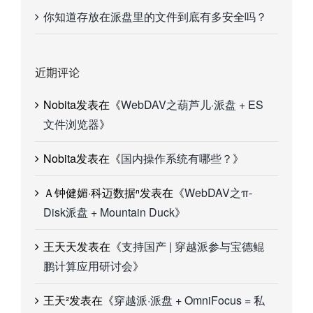
你知道存放在派盘里的文件到底有多安全吗？
近期评论
Nobita
发表在《
WebDAV之葫芦儿·派盘 + ES
文件浏览器
》
Nobita
发表在《
国内操作系统有哪些？
》
Ａ钟健媚·科迈数据ⁿ
发表在《
WebDAV之π-
Disk派盘 + Mountain Duck
》
王天天
发表在《
支持国产 | 穿越派参与宝德鲲
鹏计算应用研讨会
》
王天²
发表在《
穿越派·派盘 + OmniFocus = 私