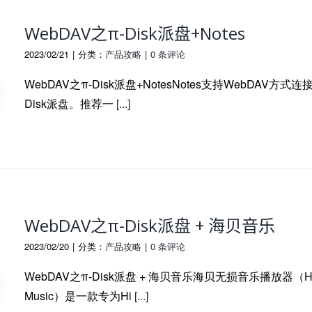
WebDAV之π-Disk派盘+Notes
2023/02/21
|
分类：
产品攻略
|
0 条评论
WebDAV之π-Disk派盘+NotesNotes支持WebDAV方式连接
Disk派盘。推荐一
[...]
WebDAV之π-Disk派盘 + 海贝音乐
2023/02/20
|
分类：
产品攻略
|
0 条评论
WebDAV之π-Disk派盘 + 海贝音乐海贝无损音乐播放器（Hi
Music）是一款专为Hi
[...]