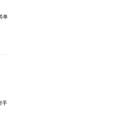
款简单
对手