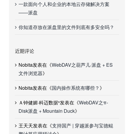
一款面向个人和企业的本地云存储解决方案
——派盘
你知道存放在派盘里的文件到底有多安全吗？
近期评论
Nobita
发表在《
WebDAV之葫芦儿·派盘 + ES
文件浏览器
》
Nobita
发表在《
国内操作系统有哪些？
》
Ａ钟健媚·科迈数据ⁿ
发表在《
WebDAV之π-
Disk派盘 + Mountain Duck
》
王天天
发表在《
支持国产 | 穿越派参与宝德鲲
鹏计算应用研讨会
》