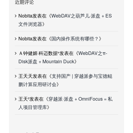
近期评论
Nobita
发表在《
WebDAV之葫芦儿·派盘 + ES
文件浏览器
》
Nobita
发表在《
国内操作系统有哪些？
》
Ａ钟健媚·科迈数据ⁿ
发表在《
WebDAV之π-
Disk派盘 + Mountain Duck
》
王天天
发表在《
支持国产 | 穿越派参与宝德鲲
鹏计算应用研讨会
》
王天²
发表在《
穿越派·派盘 + OmniFocus = 私
人项目管理库
》