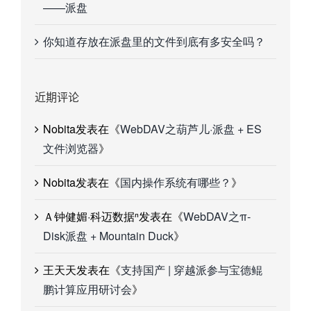
——派盘
你知道存放在派盘里的文件到底有多安全吗？
近期评论
Nobita
发表在《
WebDAV之葫芦儿·派盘 + ES
文件浏览器
》
Nobita
发表在《
国内操作系统有哪些？
》
Ａ钟健媚·科迈数据ⁿ
发表在《
WebDAV之π-
Disk派盘 + Mountain Duck
》
王天天
发表在《
支持国产 | 穿越派参与宝德鲲
鹏计算应用研讨会
》