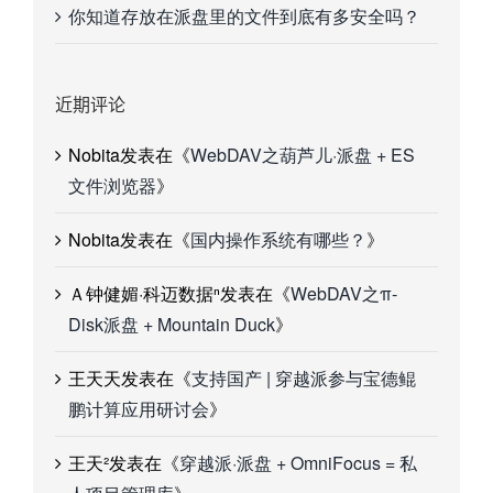
你知道存放在派盘里的文件到底有多安全吗？
近期评论
Nobita
发表在《
WebDAV之葫芦儿·派盘 + ES
文件浏览器
》
Nobita
发表在《
国内操作系统有哪些？
》
Ａ钟健媚·科迈数据ⁿ
发表在《
WebDAV之π-
Disk派盘 + Mountain Duck
》
王天天
发表在《
支持国产 | 穿越派参与宝德鲲
鹏计算应用研讨会
》
王天²
发表在《
穿越派·派盘 + OmniFocus = 私