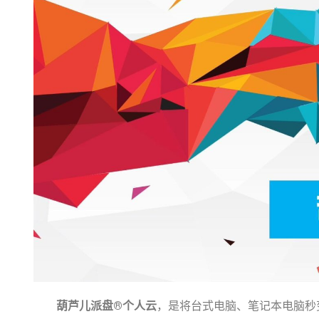
葫芦儿派盘®个人云
，是将台式电脑、笔记本电脑秒