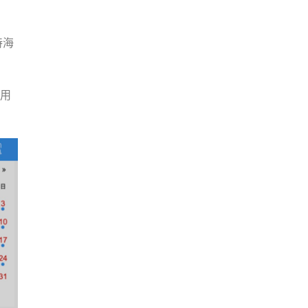
持海
的用