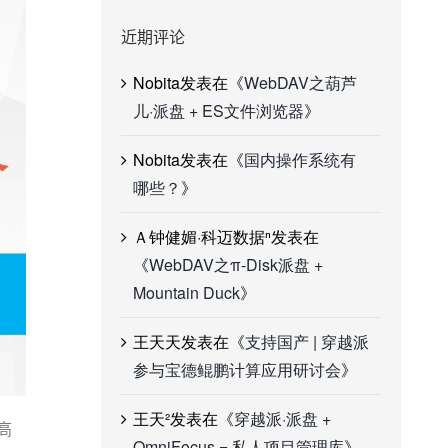
近期评论
Nobita
发表在《
WebDAV之葫芦
儿·派盘 + ES文件浏览器
》
Nobita
发表在《
国内操作系统有
哪些？
》
Ａ钟健媚·科迈数据ⁿ
发表在
《
WebDAV之π-Disk派盘 +
Mountain Duck
》
王天天
发表在《
支持国产 | 穿越派
参与宝德鲲鹏计算应用研讨会
》
王天²
发表在《
穿越派·派盘 +
高
OmniFocus = 私人项目管理库
》