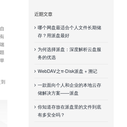
近期文章
哪个网盘最适合个人文件长期储
自
存？用派盘最好
有
端
为何选择派盘：深度解析云盘服
题
务的优选
单
WebDAV之π-Disk派盘 + 溯记
复到
一款面向个人和企业的本地云存
储解决方案——派盘
你知道存放在派盘里的文件到底
有多安全吗？