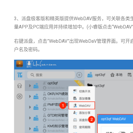
3、派盘极客版和精英版提供WebDAV服务，可关联各类
量APP及PC端应用并持续增加中。(小睿版点击“WebD
右键派盘，点击”WebDAV”出现WebDaV管理界面。可开
户名及密码。