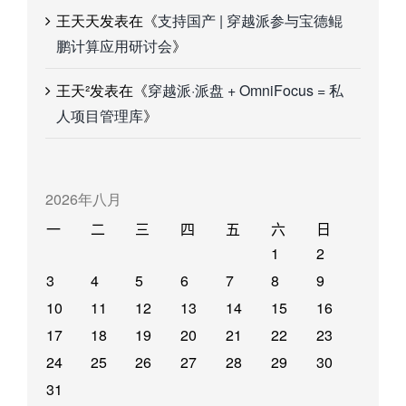
王天天
发表在《
支持国产 | 穿越派参与宝德鲲
鹏计算应用研讨会
》
王天²
发表在《
穿越派·派盘 + OmniFocus = 私
人项目管理库
》
2026年八月
一
二
三
四
五
六
日
1
2
3
4
5
6
7
8
9
10
11
12
13
14
15
16
17
18
19
20
21
22
23
24
25
26
27
28
29
30
31