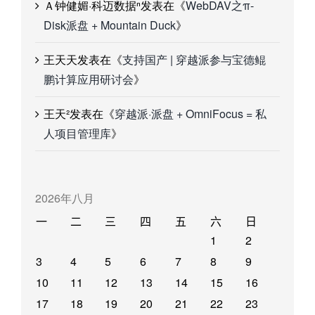
Ａ钟健媚·科迈数据ⁿ
发表在《
WebDAV之π-
Disk派盘 + Mountain Duck
》
王天天
发表在《
支持国产 | 穿越派参与宝德鲲
鹏计算应用研讨会
》
王天²
发表在《
穿越派·派盘 + OmniFocus = 私
人项目管理库
》
2026年八月
一
二
三
四
五
六
日
1
2
3
4
5
6
7
8
9
10
11
12
13
14
15
16
17
18
19
20
21
22
23