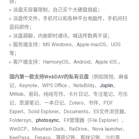
感；
▹ 派盘无容量限制，自己买个大硬盘搞掂；
▹ 派盘传文件，手机可以和各种平台电脑传，手机间扫
蓝码即传；
▹ 派盘葫聊，内嵌即时通讯，喊话传数两不误；
▹ 服务端支持：MS Windows、Apple macOS、UOS
等；
▹ 客户端支持：HarmonyOS、Android、Apple iOS 。
国内第一款支持WebDAV的私有云盘
（例如简悦、麻雀
记、Keynote、WPS Office 、NoteBility、
Joplin
、
MWeb、易码、纯纯写作、卡片日记、专注笔记、可乐
记、思源笔记、一本日记、Zotero、书伴、PDF
Expert、Solid Explorer、Documents、ES文件浏览器、
Foldersyn、
photosync
、FX管理器（File Explorer）、
WinSCP、Mountain Duck、RaiDrive、Nova launcher、
KeePass、Enpass、薄荷记账、那样记账、沙拉查