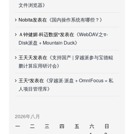
文件浏览器
》
Nobita
发表在《
国内操作系统有哪些？
》
Ａ钟健媚·科迈数据ⁿ
发表在《
WebDAV之π-
Disk派盘 + Mountain Duck
》
王天天
发表在《
支持国产 | 穿越派参与宝德鲲
鹏计算应用研讨会
》
王天²
发表在《
穿越派·派盘 + OmniFocus = 私
人项目管理库
》
2026年八月
一
二
三
四
五
六
日