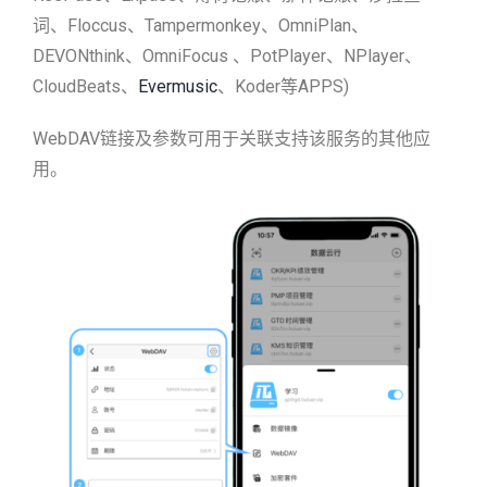
词、Floccus、Tampermonkey、OmniPlan、
DEVONthink、OmniFocus 、PotPlayer、NPlayer、
CloudBeats、
Evermusic
、Koder等APPS)
WebDAV链接及参数可用于关联支持该服务的其他应
用。