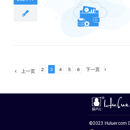
一百万？用来装派
好！
2
3
4
5
6
下一页
上一页
©2023 Huluer.com 