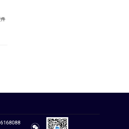
硬件
86168088