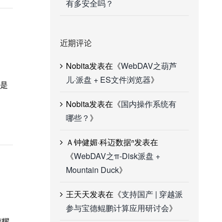
有多安全吗？
近期评论
Nobita
发表在《
WebDAV之葫芦
儿·派盘 + ES文件浏览器
》
）是
Nobita
发表在《
国内操作系统有
哪些？
》
Ａ钟健媚·科迈数据ⁿ
发表在
《
WebDAV之π-Disk派盘 +
Mountain Duck
》
王天天
发表在《
支持国产 | 穿越派
参与宝德鲲鹏计算应用研讨会
》
荣耀