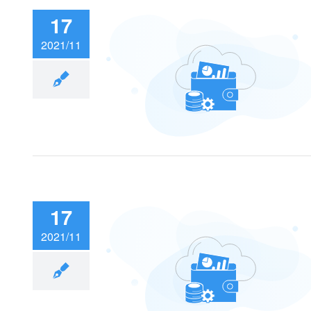
17
2021/11
把火？！
17
2021/11
2021宝德数字产
同命运 共发展”​