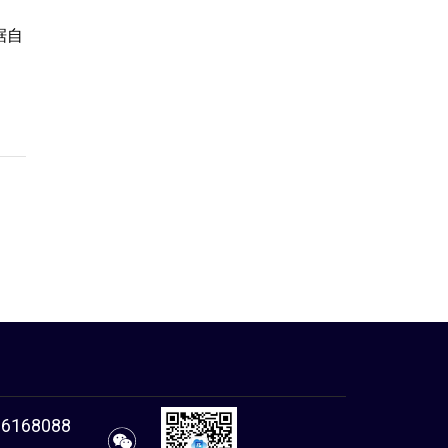
据自
86168088