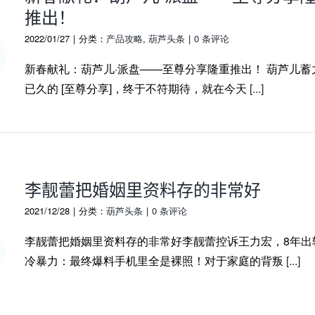
推出！
2022/01/27
|
分类：
产品攻略
,
葫芦头条
|
0 条评论
新春献礼：葫芦儿·派盘——至尊分享隆重推出！ 葫芦儿蓄
已久的 [至尊分享]，终于不符期待，就在今天
[...]
李靓蕾把婚姻里资料存的非常好
2021/12/28
|
分类：
葫芦头条
|
0 条评论
李靓蕾把婚姻里资料存的非常好李靓蕾控诉王力宏，8年出
冷暴力：最终爆料手机里全是裸照！对于家庭的背叛
[...]