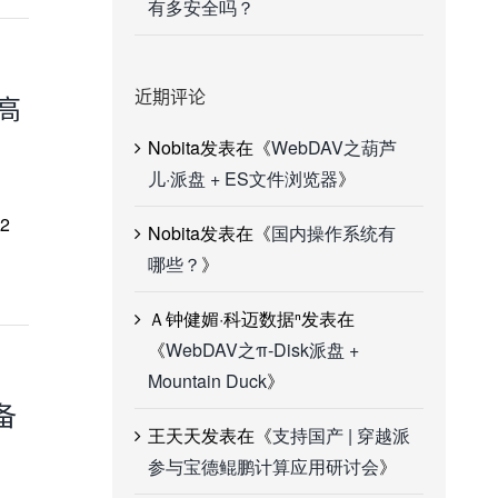
有多安全吗？
近期评论
高
Nobita
发表在《
WebDAV之葫芦
儿·派盘 + ES文件浏览器
》
2
Nobita
发表在《
国内操作系统有
哪些？
》
Ａ钟健媚·科迈数据ⁿ
发表在
《
WebDAV之π-Disk派盘 +
Mountain Duck
》
备
王天天
发表在《
支持国产 | 穿越派
参与宝德鲲鹏计算应用研讨会
》