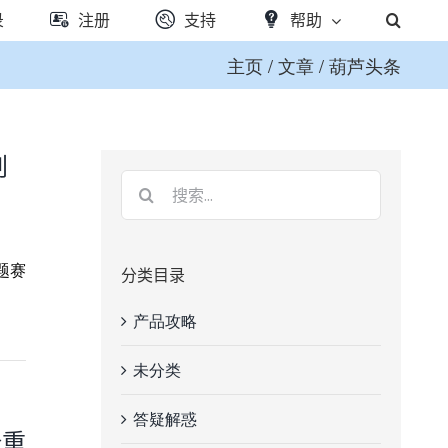
录
注册
支持
帮助
主页
/
文章
/
葫芦头条
创
题赛
分类目录
产品攻略
未分类
答疑解惑
隆重