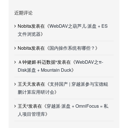
近期评论
Nobita
发表在《
WebDAV之葫芦儿·派盘 + ES
文件浏览器
》
Nobita
发表在《
国内操作系统有哪些？
》
Ａ钟健媚·科迈数据ⁿ
发表在《
WebDAV之π-
Disk派盘 + Mountain Duck
》
王天天
发表在《
支持国产 | 穿越派参与宝德鲲
鹏计算应用研讨会
》
王天²
发表在《
穿越派·派盘 + OmniFocus = 私
人项目管理库
》