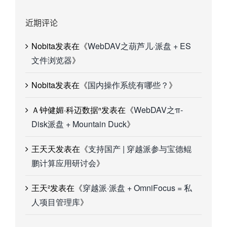
近期评论
Nobita
发表在《
WebDAV之葫芦儿·派盘 + ES
文件浏览器
》
Nobita
发表在《
国内操作系统有哪些？
》
Ａ钟健媚·科迈数据ⁿ
发表在《
WebDAV之π-
Disk派盘 + Mountain Duck
》
王天天
发表在《
支持国产 | 穿越派参与宝德鲲
鹏计算应用研讨会
》
王天²
发表在《
穿越派·派盘 + OmniFocus = 私
人项目管理库
》