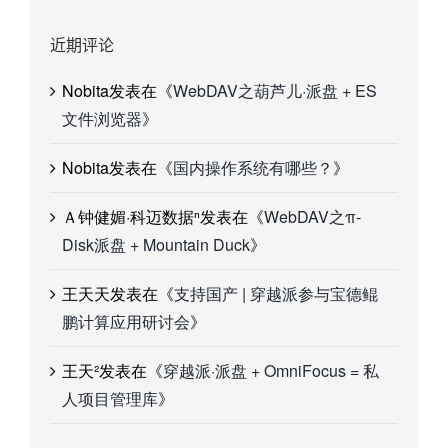
近期评论
Nobita
发表在《
WebDAV之葫芦儿·派盘 + ES
文件浏览器
》
Nobita
发表在《
国内操作系统有哪些？
》
Ａ钟健媚·科迈数据ⁿ
发表在《
WebDAV之π-
Disk派盘 + Mountain Duck
》
王天天
发表在《
支持国产 | 穿越派参与宝德鲲
鹏计算应用研讨会
》
王天²
发表在《
穿越派·派盘 + OmniFocus = 私
人项目管理库
》