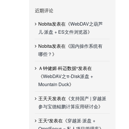
近期评论
Nobita
发表在《
WebDAV之葫芦
儿·派盘 + ES文件浏览器
》
Nobita
发表在《
国内操作系统有
哪些？
》
Ａ钟健媚·科迈数据ⁿ
发表在
《
WebDAV之π-Disk派盘 +
Mountain Duck
》
王天天
发表在《
支持国产 | 穿越派
参与宝德鲲鹏计算应用研讨会
》
王天²
发表在《
穿越派·派盘 +
OmniFocus = 私人项目管理库
》