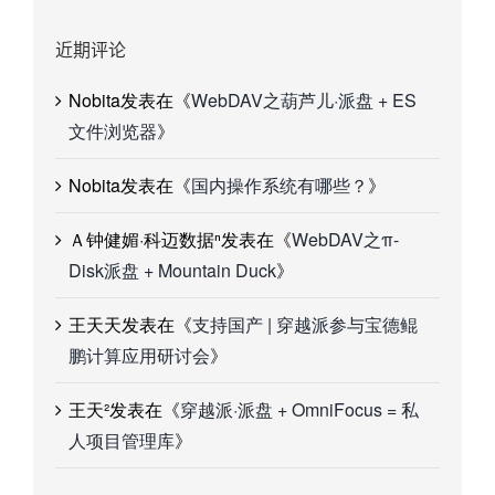
近期评论
Nobita
发表在《
WebDAV之葫芦儿·派盘 + ES
文件浏览器
》
Nobita
发表在《
国内操作系统有哪些？
》
Ａ钟健媚·科迈数据ⁿ
发表在《
WebDAV之π-
Disk派盘 + Mountain Duck
》
王天天
发表在《
支持国产 | 穿越派参与宝德鲲
鹏计算应用研讨会
》
王天²
发表在《
穿越派·派盘 + OmniFocus = 私
人项目管理库
》