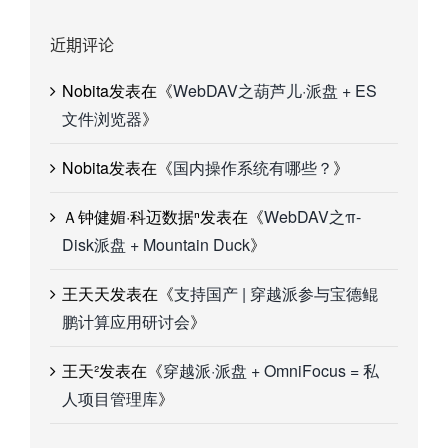
近期评论
Nobita
发表在《
WebDAV之葫芦儿·派盘 + ES
文件浏览器
》
Nobita
发表在《
国内操作系统有哪些？
》
Ａ钟健媚·科迈数据ⁿ
发表在《
WebDAV之π-
Disk派盘 + Mountain Duck
》
王天天
发表在《
支持国产 | 穿越派参与宝德鲲
鹏计算应用研讨会
》
王天²
发表在《
穿越派·派盘 + OmniFocus = 私
人项目管理库
》