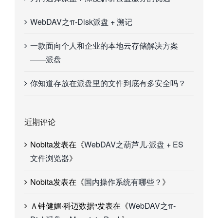
WebDAV之π-Disk派盘 + 溯记
一款面向个人和企业的本地云存储解决方案
——派盘
你知道存放在派盘里的文件到底有多安全吗？
近期评论
Nobita
发表在《
WebDAV之葫芦儿·派盘 + ES
文件浏览器
》
Nobita
发表在《
国内操作系统有哪些？
》
Ａ钟健媚·科迈数据ⁿ
发表在《
WebDAV之π-