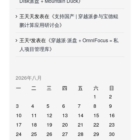
Disk派盘 + Mountain Duck
》
王天天
发表在《
支持国产 | 穿越派参与宝德鲲
鹏计算应用研讨会
》
王天²
发表在《
穿越派·派盘 + OmniFocus = 私
人项目管理库
》
2026年八月
一
二
三
四
五
六
日
1
2
3
4
5
6
7
8
9
10
11
12
13
14
15
16
17
18
19
20
21
22
23
24
25
26
27
28
29
30