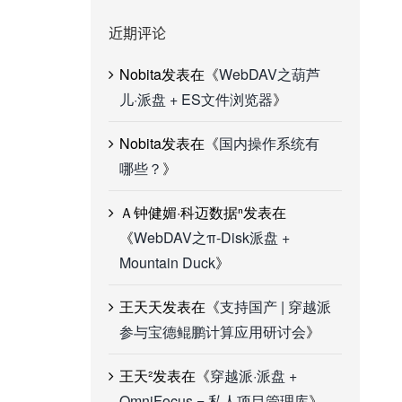
近期评论
Nobita
发表在《
WebDAV之葫芦
儿·派盘 + ES文件浏览器
》
Nobita
发表在《
国内操作系统有
哪些？
》
Ａ钟健媚·科迈数据ⁿ
发表在
《
WebDAV之π-Disk派盘 +
Mountain Duck
》
王天天
发表在《
支持国产 | 穿越派
参与宝德鲲鹏计算应用研讨会
》
王天²
发表在《
穿越派·派盘 +
OmniFocus = 私人项目管理库
》