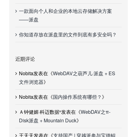
一款面向个人和企业的本地云存储解决方案
——派盘
你知道存放在派盘里的文件到底有多安全吗？
近期评论
Nobita
发表在《
WebDAV之葫芦儿·派盘 + ES
文件浏览器
》
Nobita
发表在《
国内操作系统有哪些？
》
Ａ钟健媚·科迈数据ⁿ
发表在《
WebDAV之π-
Disk派盘 + Mountain Duck
》
王天天
发表在《
支持国产 | 穿越派参与宝德鲲