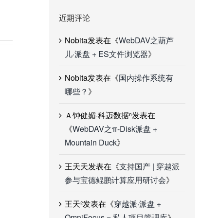
2023/07/17
|
0 条评论
2023/07/14
|
近期评论
Nobita
发表在《
WebDAV之葫芦
儿·派盘 + ES文件浏览器
》
Nobita
发表在《
国内操作系统有
哪些？
》
Ａ钟健媚·科迈数据ⁿ
发表在
《
WebDAV之π-Disk派盘 +
Mountain Duck
》
王天天
发表在《
支持国产 | 穿越派
参与宝德鲲鹏计算应用研讨会
》
王天²
发表在《
穿越派·派盘 +
OmniFocus = 私人项目管理库
》