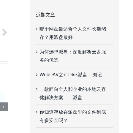
近期文章
哪个网盘最适合个人文件长期储
存？用派盘最好
为何选择派盘：深度解析云盘服
务的优选
WebDAV之π-Disk派盘 + 溯记
一款面向个人和企业的本地云存
储解决方案——派盘
你知道存放在派盘里的文件到底
有多安全吗？
麒麟信安与派盘互认证成功
同源华安