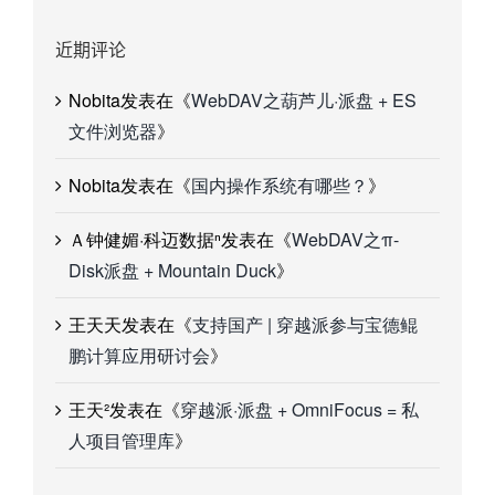
近期评论
Nobita
发表在《
WebDAV之葫芦儿·派盘 + ES
文件浏览器
》
Nobita
发表在《
国内操作系统有哪些？
》
Ａ钟健媚·科迈数据ⁿ
发表在《
WebDAV之π-
Disk派盘 + Mountain Duck
》
王天天
发表在《
支持国产 | 穿越派参与宝德鲲
鹏计算应用研讨会
》
王天²
发表在《
穿越派·派盘 + OmniFocus = 私
人项目管理库
》